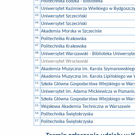
41.
Politechnika Łódzka - Biblioteka
42.
Uniwersytet Kazimierza Wielkiego w Bydgoszcz
43.
Uniwersytet Szczeciński
44.
Uniwersytet Szczeciński
45.
Akademia Morska w Szczecinie
46.
Politechnika Krakowska
47.
Politechnika Krakowska
48.
Uniwersytet Warszawski - Biblioteka Uniwersyt
49.
Uniwersytet Wrocławski
50.
Akademia Muzyczna im. Karola Szymanowskieg
51.
Akademia Muzyczna im. Karola Lipińskiego we
52.
Szkoła Główna Gospodarstwa Wiejskiego w War
53.
Uniwersytet im. Adama Mickiewicza w Poznani
54.
Szkoła Główna Gospodarstwa Wiejskiego w Wars
55.
Wojskowa Akademia Techniczna w Warszawie
56.
Politechnika Świętokrzyska
57.
Politechnika Świętokrzyska