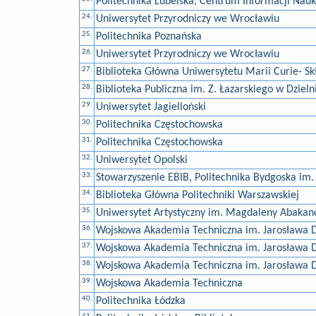
Politechnika Lubelska, Centrum Informacji Nau
24.
Uniwersytet Przyrodniczy we Wrocławiu
25.
Politechnika Poznańska
26.
Uniwersytet Przyrodniczy we Wrocławiu
27.
Biblioteka Główna Uniwersytetu Marii Curie- Sk
28.
Biblioteka Publiczna im. Z. Łazarskiego w Dzie
29.
Uniwersytet Jagielloński
30.
Politechnika Częstochowska
31.
Politechnika Częstochowska
32.
Uniwersytet Opolski
33.
Stowarzyszenie EBIB, Politechnika Bydgoska im. 
34.
Biblioteka Główna Politechniki Warszawskiej
35.
Uniwersytet Artystyczny im. Magdaleny Abakan
36.
Wojskowa Akademia Techniczna im. Jarosława 
37.
Wojskowa Akademia Techniczna im. Jarosława 
38.
Wojskowa Akademia Techniczna im. Jarosława 
39.
Wojskowa Akademia Techniczna
40.
Politechnika Łódzka