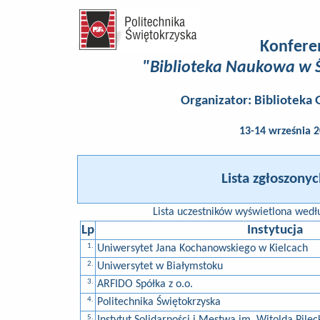
Konfere
"Biblioteka Naukowa w 
Organizator:
Biblioteka
13-14 września 2
Lista zgłoszony
Lista uczestników wyświetlona wedłu
Lp
Instytucja
1.
Uniwersytet Jana Kochanowskiego w Kielcach
2.
Uniwersytet w Białymstoku
3.
ARFIDO Spółka z o.o.
4.
Politechnika Świętokrzyska
5.