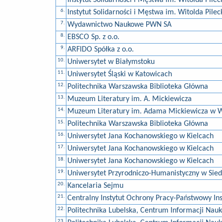
Instytut Solidarności i Męstwa im. Witolda Pilec
6.
Instytut Solidarności i Męstwa im. Witolda Pilec
7.
Wydawnictwo Naukowe PWN SA
8.
EBSCO Sp. z o.o.
9.
ARFIDO Spółka z o.o.
10.
Uniwersytet w Białymstoku
11.
Uniwersytet Śląski w Katowicach
12.
Politechnika Warszawska Biblioteka Główna
13.
Muzeum Literatury im. A. Mickiewicza
14.
Muzeum Literatury im. Adama Mickiewicza w 
15.
Politechnika Warszawska Biblioteka Główna
16.
Uniwersytet Jana Kochanowskiego w Kielcach
17.
Uniwersytet Jana Kochanowskiego w Kielcach
18.
Uniwersytet Jana Kochanowskiego w Kielcach
19.
Uniwersytet Przyrodniczo-Humanistyczny w Sied
20.
Kancelaria Sejmu
21.
Centralny Instytut Ochrony Pracy-Państwowy In
22.
Politechnika Lubelska, Centrum Informacji Nau
23.